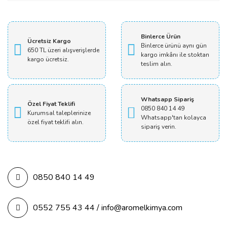
Yorum Yaz
Binlerce Ürün
Ücretsiz Kargo
Binlerce ürünü aynı gün
650 TL üzeri alışverişlerde
kargo imkânı ile stoktan
kargo ücretsiz.
teslim alın.
Whatsapp Sipariş
Özel Fiyat Teklifi
0850 840 14 49
Kurumsal taleplerinize
Whatsapp'tan kolayca
özel fiyat teklifi alın.
sipariş verin.
0850 840 14 49
0552 755 43 44 / info@aromelkimya.com