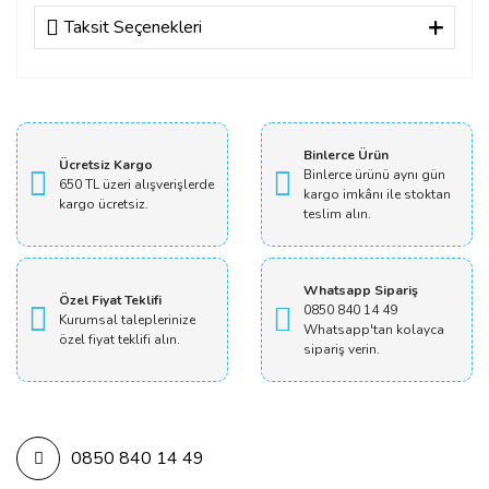
Taksit Seçenekleri
Bu ürüne ilk yorumu siz yapın!
Yorum Yaz
Binlerce Ürün
Ücretsiz Kargo
Binlerce ürünü aynı gün
650 TL üzeri alışverişlerde
kargo imkânı ile stoktan
kargo ücretsiz.
teslim alın.
Whatsapp Sipariş
Özel Fiyat Teklifi
0850 840 14 49
Kurumsal taleplerinize
Whatsapp'tan kolayca
özel fiyat teklifi alın.
sipariş verin.
0850 840 14 49