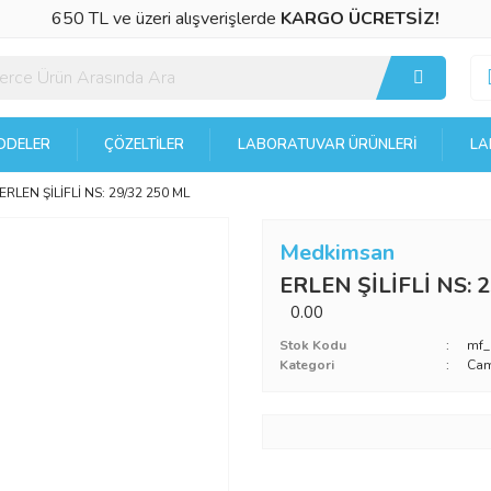
650 TL ve üzeri alışverişlerde
KARGO ÜCRETSİZ!
DELER
ÇÖZELTILER
LABORATUVAR ÜRÜNLERI
LA
ERLEN ŞİLİFLİ NS: 29/32 250 ML
Medkimsan
ERLEN ŞİLİFLİ NS: 
0.00
Stok Kodu
mf_
Kategori
Cam