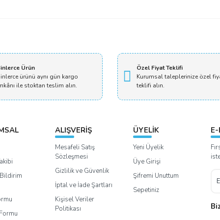
inlerce Ürün
Özel Fiyat Teklifi
inlerce ürünü aynı gün kargo
Kurumsal taleplerinize özel fiy
mkânı ile stoktan teslim alın.
teklifi alın.
MSAL
ALIŞVERİŞ
ÜYELİK
E-
Mesafeli Satış
Yeni Üyelik
Fır
Sözleşmesi
ist
akibi
Üye Girişi
Gizlilik ve Güvenlik
Bildirim
Şifremi Unuttum
İptal ve İade Şartları
Sepetiniz
Formu
Kişisel Veriler
Bi
Politikası
m Formu