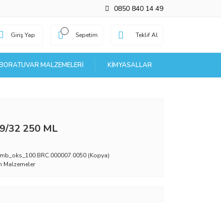
0850 840 14 49
Giriş Yap
Sepetim
Teklif Al
BORATUVAR MALZEMELERI
KIMYASALLAR
29/32 250 ML
mb_oks_100.BRC.000007.0050 (Kopya)
 Malzemeler