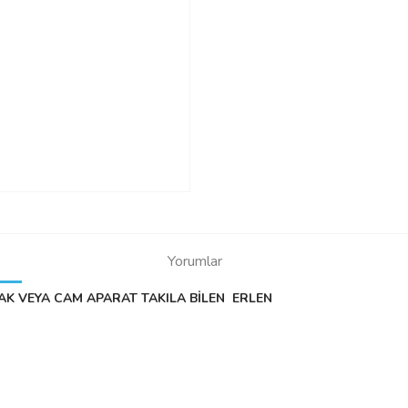
Yorumlar
PAK VEYA CAM APARAT TAKILA BİLEN ERLEN
Bu ürüne ilk yorumu siz yapın!
Yorum Yaz