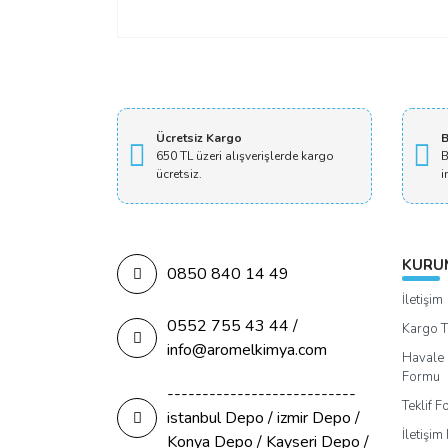
Ücretsiz Kargo
B
650 TL üzeri alışverişlerde kargo
B
ücretsiz.
i
KURU
0850 840 14 49
İletişim
0552 755 43 44 /
Kargo T
info@aromelkimya.com
Havale 
Formu
---------------------------
Teklif 
istanbul Depo / izmir Depo /
İletişi
Konya Depo / Kayseri Depo /