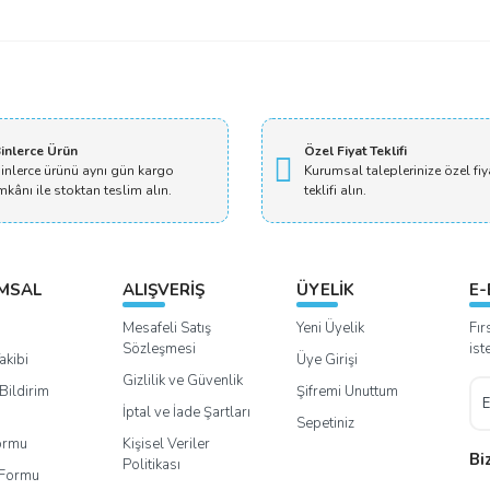
inlerce Ürün
Özel Fiyat Teklifi
inlerce ürünü aynı gün kargo
Kurumsal taleplerinize özel fiy
mkânı ile stoktan teslim alın.
teklifi alın.
MSAL
ALIŞVERİŞ
ÜYELİK
E-
Mesafeli Satış
Yeni Üyelik
Fır
Sözleşmesi
ist
akibi
Üye Girişi
Gizlilik ve Güvenlik
Bildirim
Şifremi Unuttum
İptal ve İade Şartları
Sepetiniz
Formu
Kişisel Veriler
Bi
Politikası
m Formu