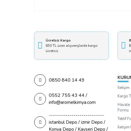
Ücretsiz Kargo
B
650 TL üzeri alışverişlerde kargo
B
ücretsiz.
i
KURU
0850 840 14 49
İletişim
0552 755 43 44 /
Kargo T
info@aromelkimya.com
Havale 
Formu
---------------------------
Teklif 
istanbul Depo / izmir Depo /
İletişi
Konya Depo / Kayseri Depo /