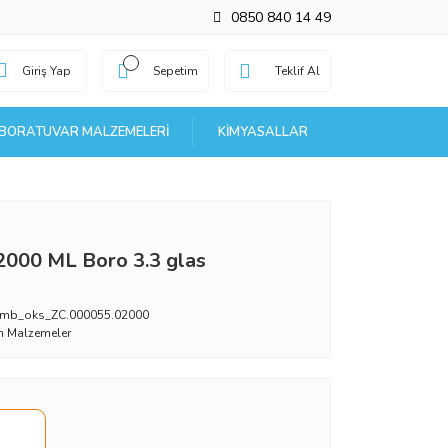
0850 840 14 49
Giriş Yap
Sepetim
Teklif Al
BORATUVAR MALZEMELERI
KIMYASALLAR
2000 ML Boro 3.3 glas
mb_oks_ZC.000055.02000
 Malzemeler