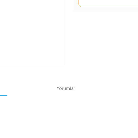
Yorumlar
Bu ürüne ilk yorumu siz yapın!
Yorum Yaz