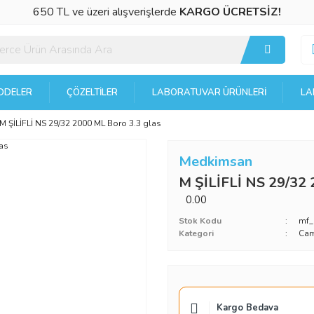
650 TL ve üzeri alışverişlerde
KARGO ÜCRETSİZ!
DELER
ÇÖZELTILER
LABORATUVAR ÜRÜNLERI
LA
M ŞİLİFLİ NS 29/32 2000 ML Boro 3.3 glas
Medkimsan
M ŞİLİFLİ NS 29/32 
0.00
Stok Kodu
mf_
Kategori
Cam
Kargo Bedava