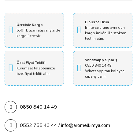
Yorum Yaz
Binlerce Ürün
Ücretsiz Kargo
Binlerce ürünü aynı gün
650 TL üzeri alışverişlerde
kargo imkânı ile stoktan
kargo ücretsiz.
teslim alın.
Whatsapp Sipariş
Özel Fiyat Teklifi
0850 840 14 49
Kurumsal taleplerinize
Whatsapp'tan kolayca
özel fiyat teklifi alın.
sipariş verin.
0850 840 14 49
0552 755 43 44 / info@aromelkimya.com