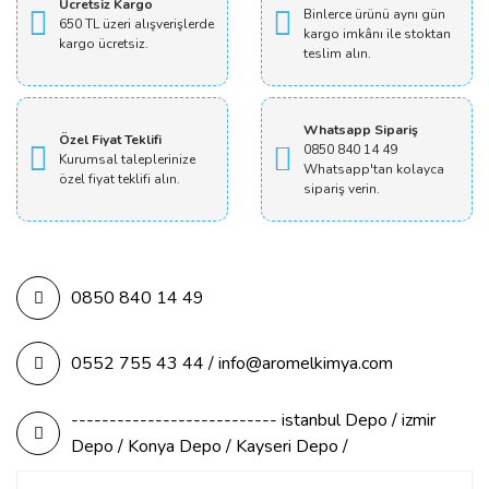
Ücretsiz Kargo
Binlerce ürünü aynı gün
650 TL üzeri alışverişlerde
kargo imkânı ile stoktan
kargo ücretsiz.
teslim alın.
Whatsapp Sipariş
Özel Fiyat Teklifi
0850 840 14 49
Kurumsal taleplerinize
Whatsapp'tan kolayca
özel fiyat teklifi alın.
sipariş verin.
0850 840 14 49
0552 755 43 44 / info@aromelkimya.com
--------------------------- istanbul Depo / izmir
Depo / Konya Depo / Kayseri Depo /