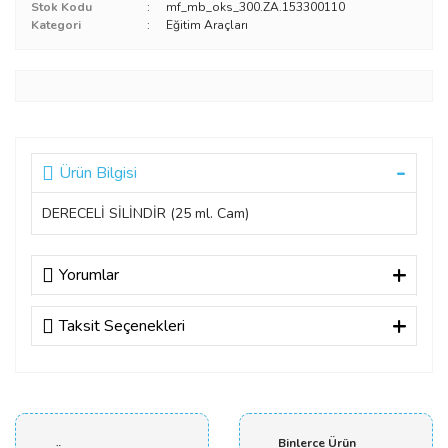
Stok Kodu
mf_mb_oks_300.ZA.153300110
Kategori
Eğitim Araçları
Ürün Bilgisi
DERECELİ SİLİNDİR (25 ml. Cam)
Yorumlar
Taksit Seçenekleri
Bu ürüne ilk yorumu siz yapın!
Yorum Yaz
Binlerce Ürün