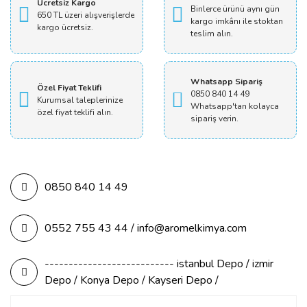
Ücretsiz Kargo
Binlerce ürünü aynı gün
650 TL üzeri alışverişlerde
kargo imkânı ile stoktan
kargo ücretsiz.
teslim alın.
Whatsapp Sipariş
Özel Fiyat Teklifi
0850 840 14 49
Kurumsal taleplerinize
Whatsapp'tan kolayca
özel fiyat teklifi alın.
sipariş verin.
0850 840 14 49
0552 755 43 44 / info@aromelkimya.com
--------------------------- istanbul Depo / izmir
Depo / Konya Depo / Kayseri Depo /