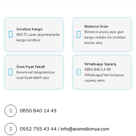
Yorum Yaz
Binlerce Ürün
Ücretsiz Kargo
Binlerce ürünü aynı gün
650 TL üzeri alışverişlerde
kargo imkânı ile stoktan
kargo ücretsiz.
teslim alın.
Whatsapp Sipariş
Özel Fiyat Teklifi
0850 840 14 49
Kurumsal taleplerinize
Whatsapp'tan kolayca
özel fiyat teklifi alın.
sipariş verin.
0850 840 14 49
0552 755 43 44 / info@aromelkimya.com