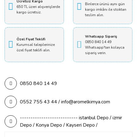
Ücretsiz Kargo
Binlerce ürünü aynı gün
650 TL üzeri alışverişlerde
kargo imkânı ile stoktan
kargo ücretsiz.
teslim alın.
Whatsapp Sipariş
Özel Fiyat Teklifi
0850 840 14 49
Kurumsal taleplerinize
Whatsapp'tan kolayca
özel fiyat teklifi alın.
sipariş verin.
0850 840 14 49
0552 755 43 44 / info@aromelkimya.com
--------------------------- istanbul Depo / izmir
Depo / Konya Depo / Kayseri Depo /