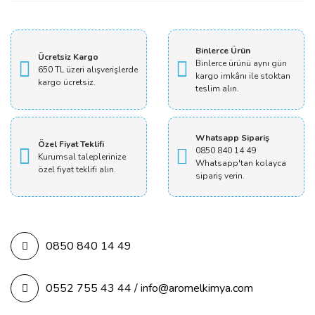
Yorum Yaz
Binlerce Ürün
Ücretsiz Kargo
Binlerce ürünü aynı gün
650 TL üzeri alışverişlerde
kargo imkânı ile stoktan
kargo ücretsiz.
teslim alın.
Whatsapp Sipariş
Özel Fiyat Teklifi
0850 840 14 49
Kurumsal taleplerinize
Whatsapp'tan kolayca
özel fiyat teklifi alın.
sipariş verin.
0850 840 14 49
0552 755 43 44 / info@aromelkimya.com