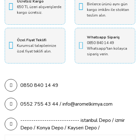
Ücretsiz Kargo
Binlerce ürünü aynı gün
650 TL üzeri alışverişlerde
kargo imkânı ile stoktan
kargo ücretsiz.
teslim alın.
Whatsapp Sipariş
Özel Fiyat Teklifi
0850 840 14 49
Kurumsal taleplerinize
Whatsapp'tan kolayca
özel fiyat teklifi alın.
sipariş verin.
0850 840 14 49
0552 755 43 44 / info@aromelkimya.com
--------------------------- istanbul Depo / izmir
Depo / Konya Depo / Kayseri Depo /