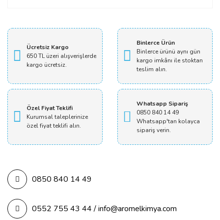
Yorum Yaz
Binlerce Ürün
Ücretsiz Kargo
Binlerce ürünü aynı gün
650 TL üzeri alışverişlerde
kargo imkânı ile stoktan
kargo ücretsiz.
teslim alın.
Whatsapp Sipariş
Özel Fiyat Teklifi
0850 840 14 49
Kurumsal taleplerinize
Whatsapp'tan kolayca
özel fiyat teklifi alın.
sipariş verin.
0850 840 14 49
0552 755 43 44 / info@aromelkimya.com