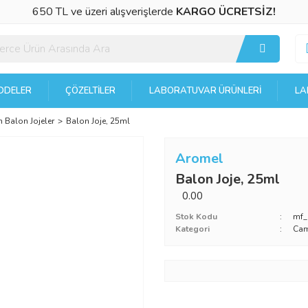
650 TL ve üzeri alışverişlerde
KARGO ÜCRETSİZ!
DELER
ÇÖZELTILER
LABORATUVAR ÜRÜNLERI
LA
 Balon Jojeler
Balon Joje, 25ml
Aromel
Balon Joje, 25ml
0.00
Stok Kodu
mf
Kategori
Cam