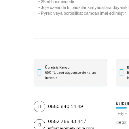
• 25ml hacmindedir.
• Joje üzerinde ki baskılar kimyasallara dayanıklı
• Pyrex veya borosilikat camdan imal edilmiştir.
Ücretsiz Kargo
B
650 TL üzeri alışverişlerde kargo
B
ücretsiz.
i
KURU
0850 840 14 49
İletişim
0552 755 43 44 /
Kargo T
info@aromelkimya.com