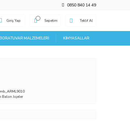
0850 840 14 49
Giriş Yap
Sepetim
Teklif Al
BORATUVAR MALZEMELERI
KIMYASALLAR
_mb_ARML9010
 Balon Jojeler