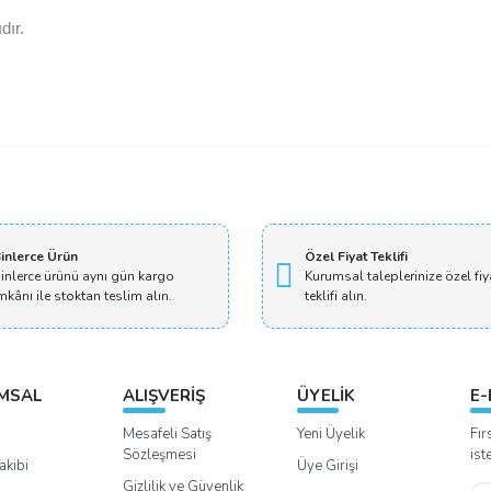
dır.
Bu ürüne ilk yorumu siz yapın!
Yorum Yaz
inlerce Ürün
Özel Fiyat Teklifi
inlerce ürünü aynı gün kargo
Kurumsal taleplerinize özel fiy
mkânı ile stoktan teslim alın.
teklifi alın.
MSAL
ALIŞVERİŞ
ÜYELİK
E-
Mesafeli Satış
Yeni Üyelik
Fır
Sözleşmesi
ist
akibi
Üye Girişi
Gizlilik ve Güvenlik