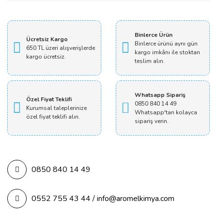
Yorum Yaz
Binlerce Ürün
Ücretsiz Kargo
Binlerce ürünü aynı gün
650 TL üzeri alışverişlerde
kargo imkânı ile stoktan
kargo ücretsiz.
teslim alın.
Whatsapp Sipariş
Özel Fiyat Teklifi
0850 840 14 49
Kurumsal taleplerinize
Whatsapp'tan kolayca
özel fiyat teklifi alın.
sipariş verin.
0850 840 14 49
0552 755 43 44 / info@aromelkimya.com