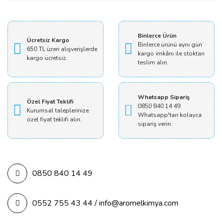
Yorum Yaz
Binlerce Ürün
Ücretsiz Kargo
Binlerce ürünü aynı gün
650 TL üzeri alışverişlerde
kargo imkânı ile stoktan
kargo ücretsiz.
teslim alın.
Whatsapp Sipariş
Özel Fiyat Teklifi
0850 840 14 49
Kurumsal taleplerinize
Whatsapp'tan kolayca
özel fiyat teklifi alın.
sipariş verin.
0850 840 14 49
0552 755 43 44 / info@aromelkimya.com