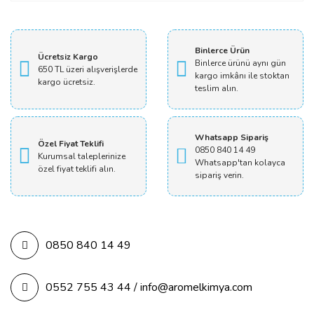
Yorum Yaz
Binlerce Ürün
Ücretsiz Kargo
Binlerce ürünü aynı gün
650 TL üzeri alışverişlerde
kargo imkânı ile stoktan
kargo ücretsiz.
teslim alın.
Whatsapp Sipariş
Özel Fiyat Teklifi
0850 840 14 49
Kurumsal taleplerinize
Whatsapp'tan kolayca
özel fiyat teklifi alın.
sipariş verin.
0850 840 14 49
0552 755 43 44 / info@aromelkimya.com