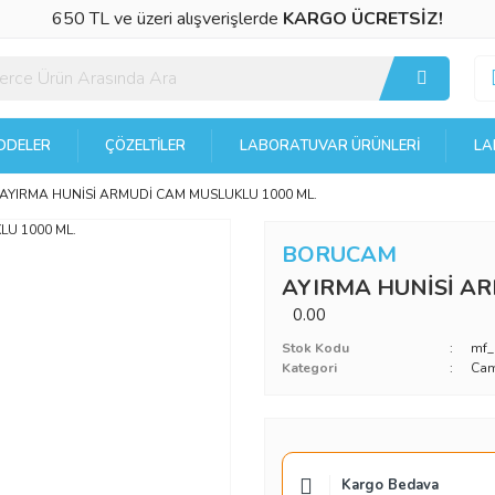
650 TL ve üzeri alışverişlerde
KARGO ÜCRETSİZ!
DELER
ÇÖZELTILER
LABORATUVAR ÜRÜNLERI
LA
AYIRMA HUNİSİ ARMUDİ CAM MUSLUKLU 1000 ML.
BORUCAM
AYIRMA HUNİSİ AR
0.00
Stok Kodu
mf_
Kategori
Cam
Kargo Bedava