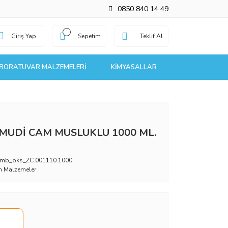
0850 840 14 49
Giriş Yap
Sepetim
Teklif Al
BORATUVAR MALZEMELERI
KIMYASALLAR
MUDİ CAM MUSLUKLU 1000 ML.
mb_oks_ZC.001110.1000
 Malzemeler