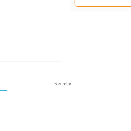
Yorumlar
Bu ürüne ilk yorumu siz yapın!
Yorum Yaz