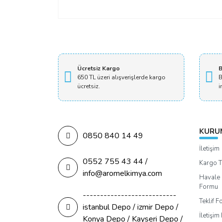
Ücretsiz Kargo
B
650 TL üzeri alışverişlerde kargo
B
ücretsiz.
i
KURU
0850 840 14 49
İletişim
0552 755 43 44 /
Kargo T
info@aromelkimya.com
Havale 
Formu
---------------------------
Teklif 
istanbul Depo / izmir Depo /
İletişi
Konya Depo / Kayseri Depo /