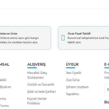
inlerce Ürün
Özel Fiyat Teklifi
inlerce ürünü aynı gün kargo
Kurumsal taleplerinize özel fiy
mkânı ile stoktan teslim alın.
teklifi alın.
MSAL
ALIŞVERİŞ
ÜYELİK
E-
Mesafeli Satış
Yeni Üyelik
Fır
Sözleşmesi
ist
akibi
Üye Girişi
Gizlilik ve Güvenlik
Bildirim
Şifremi Unuttum
İptal ve İade Şartları
Sepetiniz
Formu
Kişisel Veriler
Bi
Politikası
m Formu