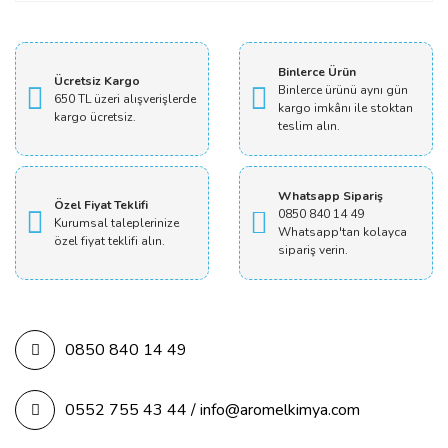
Yorum Yaz
Binlerce Ürün
Ücretsiz Kargo
Binlerce ürünü aynı gün
650 TL üzeri alışverişlerde
kargo imkânı ile stoktan
kargo ücretsiz.
teslim alın.
Whatsapp Sipariş
Özel Fiyat Teklifi
0850 840 14 49
Kurumsal taleplerinize
Whatsapp'tan kolayca
özel fiyat teklifi alın.
sipariş verin.
0850 840 14 49
0552 755 43 44 / info@aromelkimya.com