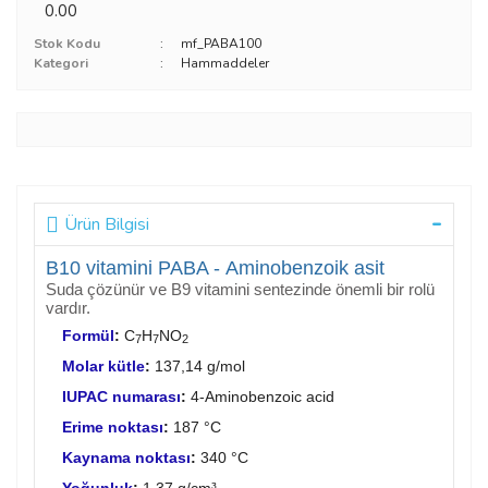
0.00
Stok Kodu
mf_PABA100
Kategori
Hammaddeler
Ürün Bilgisi
B10 vitamini PABA - Aminobenzoik asit
Suda çözünür ve B9 vitamini sentezinde önemli bir rolü
vardır.
Formül
:
C
H
NO
7
7
2
Molar kütle
:
137,14 g/mol
IUPAC numarası
:
4-Aminobenzoic acid
Erime noktası
:
187 °C
Kaynama noktası
:
340 °C
Yoğunluk
:
1,37 g/cm³