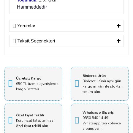
Hammeddedir
Yorumlar
Taksit Seçenekleri
Bu ürüne ilk yorumu siz yapın!
Yorum Yaz
Binlerce Ürün
Ücretsiz Kargo
Binlerce ürünü aynı gün
650 TL üzeri alışverişlerde
kargo imkânı ile stoktan
kargo ücretsiz.
teslim alın.
Whatsapp Sipariş
Özel Fiyat Teklifi
0850 840 14 49
Kurumsal taleplerinize
Whatsapp'tan kolayca
özel fiyat teklifi alın.
sipariş verin.