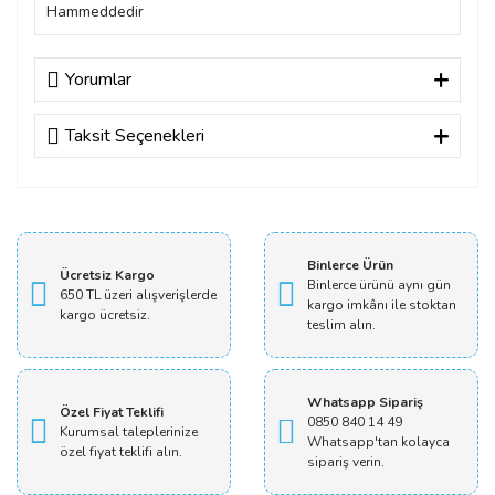
Hammeddedir
Yorumlar
Taksit Seçenekleri
Bu ürüne ilk yorumu siz yapın!
Yorum Yaz
Binlerce Ürün
Ücretsiz Kargo
Binlerce ürünü aynı gün
650 TL üzeri alışverişlerde
kargo imkânı ile stoktan
kargo ücretsiz.
teslim alın.
Whatsapp Sipariş
Özel Fiyat Teklifi
0850 840 14 49
Kurumsal taleplerinize
Whatsapp'tan kolayca
özel fiyat teklifi alın.
sipariş verin.