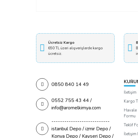
Ücretsiz Kargo
B
650 TL üzeri alışverişlerde kargo
B
ücretsiz.
i
KURU
0850 840 14 49
İletişim
0552 755 43 44 /
Kargo T
info@aromelkimya.com
Havale 
Formu
---------------------------
Teklif 
istanbul Depo / izmir Depo /
İletişi
Konya Depo / Kayseri Depo /