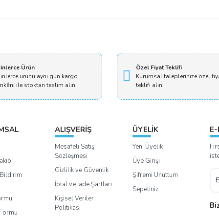
Bu ürüne ilk yorumu siz yapın!
Yorum Yaz
inlerce Ürün
Özel Fiyat Teklifi
inlerce ürünü aynı gün kargo
Kurumsal taleplerinize özel fiy
mkânı ile stoktan teslim alın.
teklifi alın.
MSAL
ALIŞVERİŞ
ÜYELİK
E-
Mesafeli Satış
Yeni Üyelik
Fır
Sözleşmesi
ist
akibi
Üye Girişi
Gizlilik ve Güvenlik
Bildirim
Şifremi Unuttum
İptal ve İade Şartları
Sepetiniz
Formu
Kişisel Veriler
Bi
Politikası
m Formu