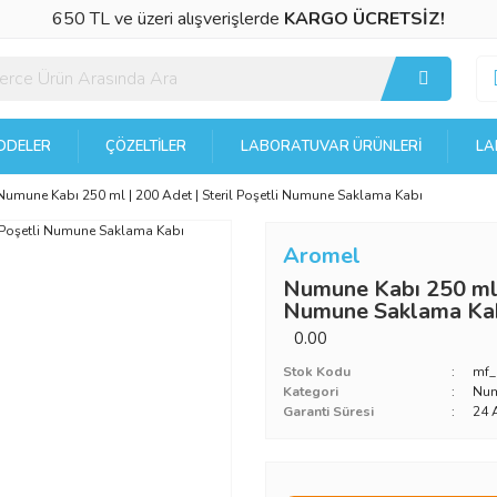
650 TL ve üzeri alışverişlerde
KARGO ÜCRETSİZ!
DELER
ÇÖZELTILER
LABORATUVAR ÜRÜNLERI
LA
Numune Kabı 250 ml | 200 Adet | Steril Poşetli Numune Saklama Kabı
Aromel
Numune Kabı 250 ml |
Numune Saklama Ka
0.00
Stok Kodu
mf_
Kategori
Num
Garanti Süresi
24 