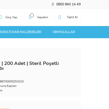
0850 840 14 49
Giriş Yap
Sepetim
Teklif Al
BORATUVAR MALZEMELERI
KIMYASALLAR
 200 Adet | Steril Poşetli
bı
88700000250150
une Kapları
Ay