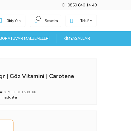
0850 840 14 49
Giriş Yap
Sepetim
Teklif Al
BORATUVAR MALZEMELERI
KIMYASALLAR
gr | Göz Vitamini | Carotene
_AROMELFORT538100
mmaddeler