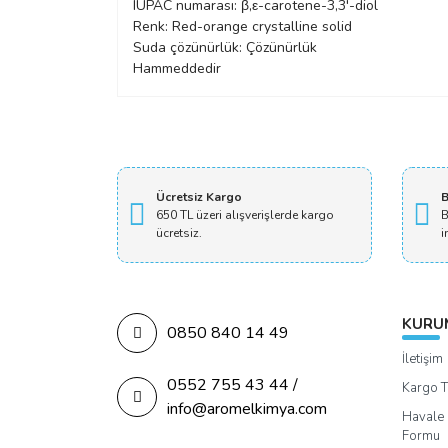
IUPAC numarası: β,ε-carotene-3,3'-diol
Renk: Red-orange crystalline solid
Suda çözünürlük: Çözünürlük
Hammeddedir
Ücretsiz Kargo
B
650 TL üzeri alışverişlerde kargo
B
ücretsiz.
i
KURU
0850 840 14 49
İletişim
0552 755 43 44 /
Kargo T
info@aromelkimya.com
Havale 
Formu