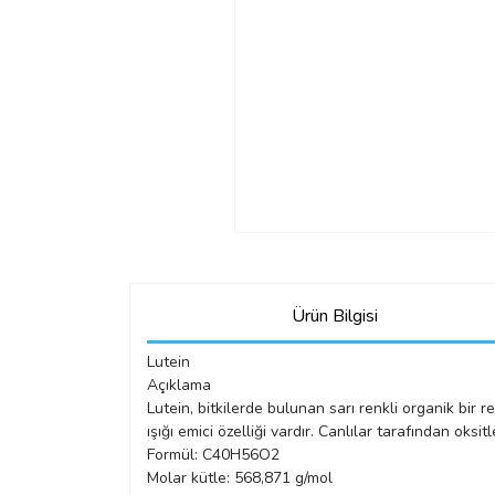
Ürün Bilgisi
Lutein
Açıklama
Lutein, bitkilerde bulunan sarı renkli organik bir 
ışığı emici özelliği vardır. Canlılar tarafından oksi
Formül: C40H56O2
Molar kütle: 568,871 g/mol