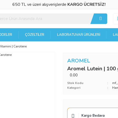
650 TL ve üzeri alışverişlerde
KARGO ÜCRETSİZ!
DELER
ÇÖZELTILER
LABORATUVAR ÜRÜNLERI
LA
Vitamini | Carotene
AROMEL
Aromel Lutein | 100 
0.00
Stok Kodu
mf
Kategori
Ha
Kargo Bedava