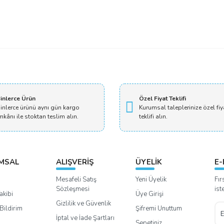
Bu ürüne ilk yorumu siz yapın!
Yorum Yaz
inlerce Ürün
Özel Fiyat Teklifi
inlerce ürünü aynı gün kargo
Kurumsal taleplerinize özel fiy
mkânı ile stoktan teslim alın.
teklifi alın.
MSAL
ALIŞVERİŞ
ÜYELİK
E-
Mesafeli Satış
Yeni Üyelik
Fır
Sözleşmesi
ist
akibi
Üye Girişi
Gizlilik ve Güvenlik
Bildirim
Şifremi Unuttum
İptal ve İade Şartları
Sepetiniz