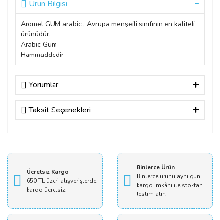
Ürün Bilgisi
Aromel GUM arabic , Avrupa menşeili sınıfının en kaliteli
ürünüdür.
Arabic Gum
Hammaddedir
Yorumlar
Taksit Seçenekleri
Bu ürüne ilk yorumu siz yapın!
Yorum Yaz
Binlerce Ürün
Ücretsiz Kargo
Binlerce ürünü aynı gün
650 TL üzeri alışverişlerde
kargo imkânı ile stoktan
kargo ücretsiz.
teslim alın.