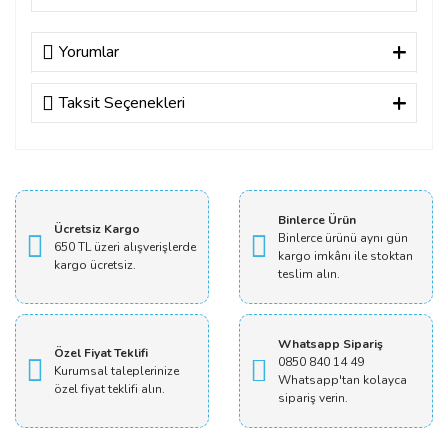
Yorumlar
Taksit Seçenekleri
Bu ürüne ilk yorumu siz yapın!
Yorum Yaz
Binlerce Ürün
Ücretsiz Kargo
Binlerce ürünü aynı gün
650 TL üzeri alışverişlerde
kargo imkânı ile stoktan
kargo ücretsiz.
teslim alın.
Whatsapp Sipariş
Özel Fiyat Teklifi
0850 840 14 49
Kurumsal taleplerinize
Whatsapp'tan kolayca
özel fiyat teklifi alın.
sipariş verin.