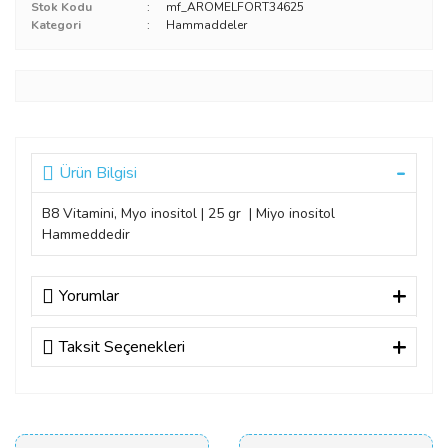
Stok Kodu
mf_AROMELFORT34625
Kategori
Hammaddeler
Ürün Bilgisi
B8 Vitamini, Myo inositol | 25 gr | Miyo inositol
Hammeddedir
Yorumlar
Taksit Seçenekleri
Bu ürüne ilk yorumu siz yapın!
Yorum Yaz