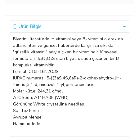
Ürün Bilgisi
Biyotin, literatürde, H vitamini veya B₇ vitamini olarak da
adlandırılan ve güncel haberlerde karşımıza sıklıkla
"güzellik vitamini" adıyla çıkan bir vitamindir. Kimyasal
formülü C₁₀H₁₆N₂O₃S olan biyotin, suda çözünen bir B
kompleksi vitaminidir
Formül: C10H16N2O3S
IUPAC numarası: 5-[(3aS,4S,6aR)-2-oxohexahydro-1H-
thieno[3,4-d]imidazol-4-yl]pentanoic acid
Molar kütle: 244,31 g/mol
ATC kodu: A11HA05 (WHO)
Görünüm: White crystalline needles
Saf Toz Form
Avrupa Menşei
Hammaddedir