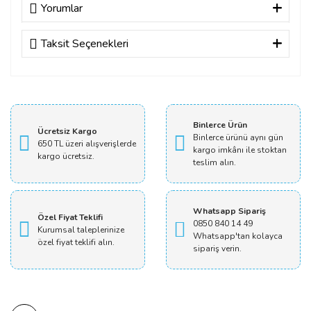
Yorumlar
Taksit Seçenekleri
Bu ürüne ilk yorumu siz yapın!
Yorum Yaz
Binlerce Ürün
Ücretsiz Kargo
Binlerce ürünü aynı gün
650 TL üzeri alışverişlerde
kargo imkânı ile stoktan
kargo ücretsiz.
teslim alın.
Whatsapp Sipariş
Özel Fiyat Teklifi
0850 840 14 49
Kurumsal taleplerinize
Whatsapp'tan kolayca
özel fiyat teklifi alın.
sipariş verin.