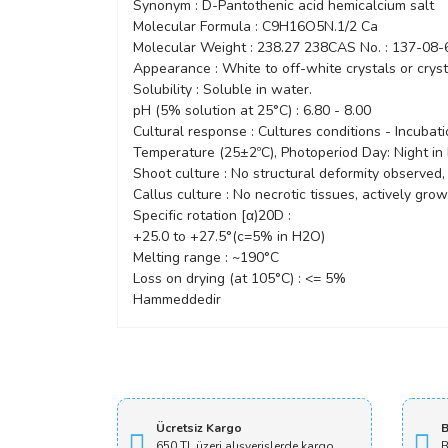
Synonym : D-Pantothenic acid hemicalcium salt
Molecular Formula : C9H16O5N.1/2 Ca
Molecular Weight : 238.27 238CAS No. : 137-08-
Appearance : White to off-white crystals or crys
Solubility : Soluble in water.
pH (5% solution at 25°C) : 6.80 - 8.00
Cultural response : Cultures conditions - Incubat
Temperature (25±2ºC), Photoperiod Day: Night in 
Shoot culture : No structural deformity observed, 
Callus culture : No necrotic tissues, actively growi
Specific rotation [α)20D :
+25.0 to +27.5°(c=5% in H2O)
Melting range : ~190°C
Loss on drying (at 105°C) : <= 5%
Hammeddedir
Ücretsiz Kargo
B
650 TL üzeri alışverişlerde kargo
B