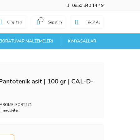
0850 840 14 49
Giriş Yap
Sepetim
Teklif Al
BORATUVAR MALZEMELERI
KIMYASALLAR
antotenik asit | 100 gr | CAL-D-
_AROMELFORT271
mmaddeler