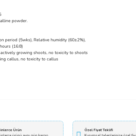
6
talline powder.
ion period (5wks), Relative humidity (60±2%),
hours (16:8)
actively growing shoots, no toxicity to shoots
ng callus, no toxicity to callus
Bu ürüne ilk yorumu siz yapın!
Yorum Yaz
inlerce Ürün
Özel Fiyat Teklifi
inlerce ürünü aynı gün kargo
Kurumsal taleplerinize özel fiy