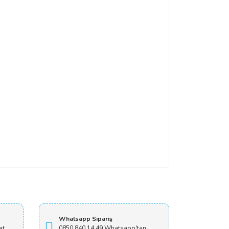
Whatsapp Sipariş
at
0850 840 14 49 Whatsapp'tan