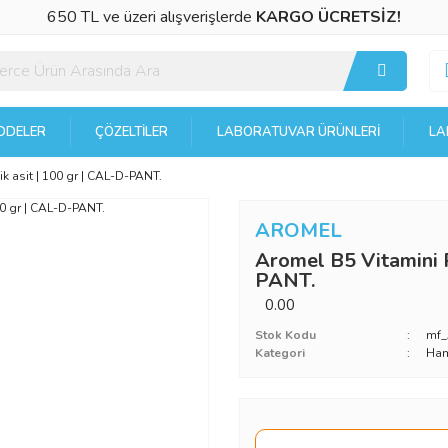
650 TL ve üzeri alışverişlerde
KARGO ÜCRETSİZ!
DELER
ÇÖZELTILER
LABORATUVAR ÜRÜNLERI
LA
k asit | 100 gr | CAL-D-PANT.
AROMEL
Aromel B5 Vitamini P
PANT.
0.00
Stok Kodu
mf
Kategori
Ha