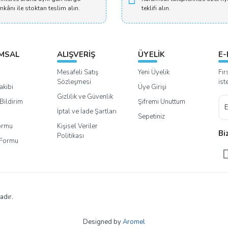
mkânı ile stoktan teslim alın.
teklifi alın.
MSAL
ALIŞVERİŞ
ÜYELİK
E-
Mesafeli Satış
Yeni Üyelik
Fır
Sözleşmesi
ist
akibi
Üye Girişi
Gizlilik ve Güvenlik
Bildirim
Şifremi Unuttum
İptal ve İade Şartları
Sepetiniz
Formu
Kişisel Veriler
Bi
Politikası
m Formu
adır.
Designed by
Aromel