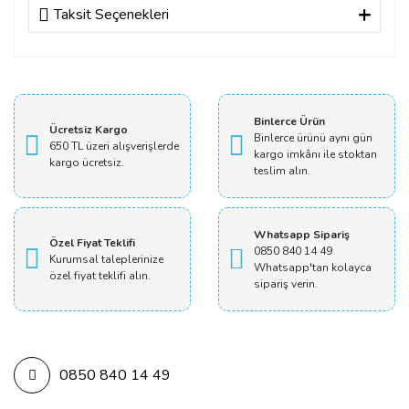
Taksit Seçenekleri
Bu ürüne ilk yorumu siz yapın!
Yorum Yaz
Binlerce Ürün
Ücretsiz Kargo
Binlerce ürünü aynı gün
650 TL üzeri alışverişlerde
kargo imkânı ile stoktan
kargo ücretsiz.
teslim alın.
Whatsapp Sipariş
Özel Fiyat Teklifi
0850 840 14 49
Kurumsal taleplerinize
Whatsapp'tan kolayca
özel fiyat teklifi alın.
sipariş verin.
0850 840 14 49