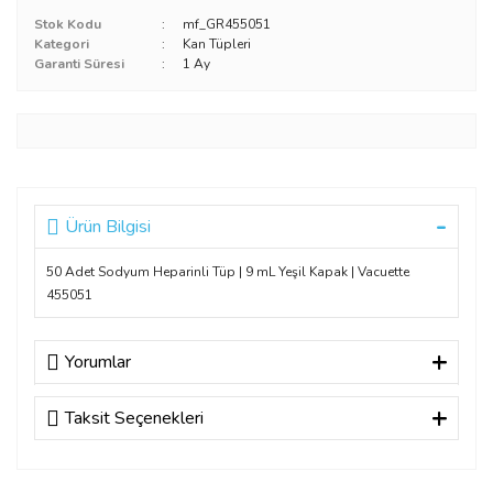
Stok Kodu
mf_GR455051
Kategori
Kan Tüpleri
Garanti Süresi
1 Ay
Ürün Bilgisi
50 Adet Sodyum Heparinli Tüp | 9 mL Yeşil Kapak | Vacuette
455051
Yorumlar
Taksit Seçenekleri
Bu ürüne ilk yorumu siz yapın!