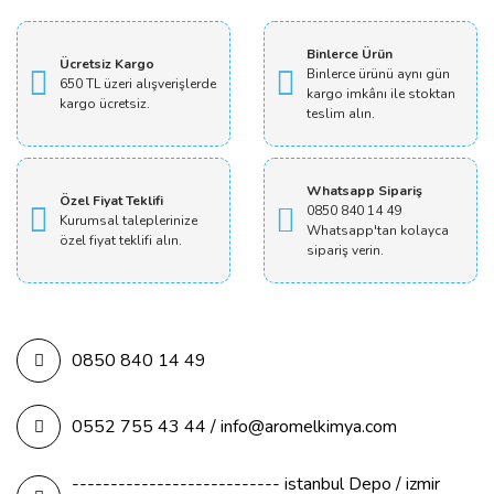
Yorum Yaz
Binlerce Ürün
Ücretsiz Kargo
Binlerce ürünü aynı gün
650 TL üzeri alışverişlerde
kargo imkânı ile stoktan
kargo ücretsiz.
teslim alın.
Whatsapp Sipariş
Özel Fiyat Teklifi
0850 840 14 49
Kurumsal taleplerinize
Whatsapp'tan kolayca
özel fiyat teklifi alın.
sipariş verin.
0850 840 14 49
0552 755 43 44 / info@aromelkimya.com
--------------------------- istanbul Depo / izmir