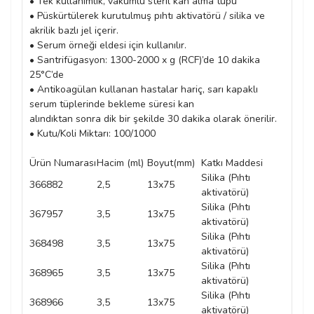
• Tek kullanımlık, vakumlu steril kan alma tüpü
• Püskürtülerek kurutulmuş pıhtı aktivatörü / silika ve
akrilik bazlı jel içerir.
• Serum örneği eldesi için kullanılır.
• Santrifügasyon: 1300-2000 x g (RCF)’de 10 dakika
25°C’de
• Antikoagülan kullanan hastalar hariç, sarı kapaklı
serum tüplerinde bekleme süresi kan
alındıktan sonra dik bir şekilde 30 dakika olarak önerilir.
• Kutu/Koli Miktarı: 100/1000
Ürün Numarası
Hacim (ml)
Boyut(mm)
Katkı Maddesi
Mat
Silika (Pıhtı
366882
2,5
13x75
PE
aktivatörü)
Silika (Pıhtı
367957
3,5
13x75
PE
aktivatörü)
Silika (Pıhtı
368498
3,5
13x75
PE
aktivatörü)
Silika (Pıhtı
368965
3,5
13x75
PE
aktivatörü)
Silika (Pıhtı
368966
3,5
13x75
PE
aktivatörü)