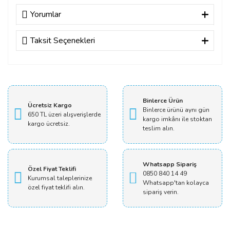
Yorumlar
Taksit Seçenekleri
Bu ürüne ilk yorumu siz yapın!
Yorum Yaz
Binlerce Ürün
Ücretsiz Kargo
Binlerce ürünü aynı gün
650 TL üzeri alışverişlerde
kargo imkânı ile stoktan
kargo ücretsiz.
teslim alın.
Whatsapp Sipariş
Özel Fiyat Teklifi
0850 840 14 49
Kurumsal taleplerinize
Whatsapp'tan kolayca
özel fiyat teklifi alın.
sipariş verin.