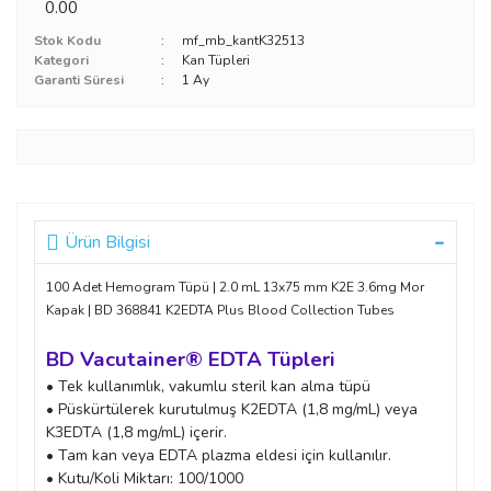
0.00
Stok Kodu
mf_mb_kantK32513
Kategori
Kan Tüpleri
Garanti Süresi
1 Ay
Ürün Bilgisi
100 Adet Hemogram Tüpü | 2.0 mL 13x75 mm K2E 3.6mg Mor
Kapak | BD 368841 K2EDTA Plus Blood Collection Tubes
BD Vacutainer® EDTA Tüpleri
• Tek kullanımlık, vakumlu steril kan alma tüpü
• Püskürtülerek kurutulmuş K2EDTA (1,8 mg/mL) veya
K3EDTA (1,8 mg/mL) içerir.
• Tam kan veya EDTA plazma eldesi için kullanılır.
• Kutu/Koli Miktarı: 100/1000