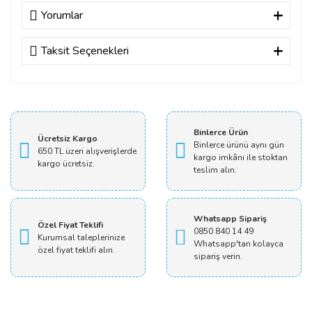
Yorumlar
Taksit Seçenekleri
Bu ürüne ilk yorumu siz yapın!
Yorum Yaz
Binlerce Ürün
Ücretsiz Kargo
Binlerce ürünü aynı gün
650 TL üzeri alışverişlerde
kargo imkânı ile stoktan
kargo ücretsiz.
teslim alın.
Whatsapp Sipariş
Özel Fiyat Teklifi
0850 840 14 49
Kurumsal taleplerinize
Whatsapp'tan kolayca
özel fiyat teklifi alın.
sipariş verin.