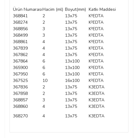
Ürün Numarası
Hacim (ml)
Boyut(mm)
Katkı Maddesi
Mat
368841
2
13x75
K²EDTA
PE
368274
2
13x75
K²EDTA
PE
368856
3
13x75
K²EDTA
PE
368499
3
13x75
K²EDTA
PE
368861
4
13x75
K²EDTA
PE
367839
4
13x75
K²EDTA
PE
367862
4
13x75
K²EDTA
PE
367864
6
13x100
K²EDTA
PE
365900
6
13x100
K²EDTA
PE
367950
6
13x100
K²EDTA
PE
367525
10
16x100
K²EDTA
PE
367836
2
13x75
K3EDTA
PE
367858
2
13x75
K3EDTA
PE
368857
3
13x75
K3EDTA
PE
368860
4
13x75
K3EDTA
PE
368270
4
13x75
K3EDTA
PE