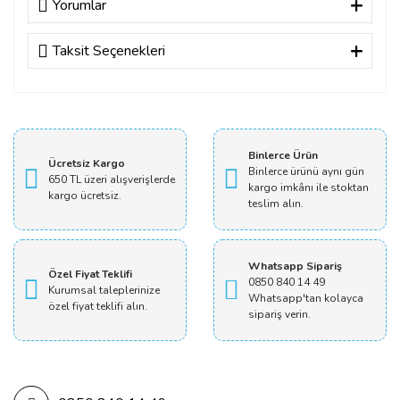
Yorumlar
Taksit Seçenekleri
Bu ürüne ilk yorumu siz yapın!
Yorum Yaz
Binlerce Ürün
Ücretsiz Kargo
Binlerce ürünü aynı gün
650 TL üzeri alışverişlerde
kargo imkânı ile stoktan
kargo ücretsiz.
teslim alın.
Whatsapp Sipariş
Özel Fiyat Teklifi
0850 840 14 49
Kurumsal taleplerinize
Whatsapp'tan kolayca
özel fiyat teklifi alın.
sipariş verin.