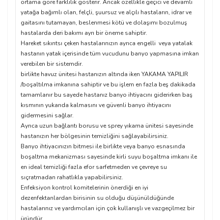
ortama göre farklılık gösterir. Ancak özellikle geçici ve devamlı
yatağa bağımlı olan, felçli, şuursuz ve alçılı hastaların, idrar ve
gaitasını tutamayan, beslenmesi kötü ve dolaşımı bozulmuş
hastalarda deri bakımı ayrı bir öneme sahiptir.
Hareket sıkıntsı çeken hastalarınızın ayrıca engelli veya yatalak
hastanın yatak içerisinde tüm vucudunu banyo yapmasına imkan
verebilen bir sistemdir.
birlikte havuz ünitesi hastanızın altında iken YAKAMA YAPILIR
/boşaltılma imkanına sahiptir ve bu işlem en fazla beş dakikada
tamamlanır bu sayede hastanız banyo ihtiyacını giderirken baş
kısmının yukarıda kalmasını ve güvenli banyo ihtiyacını
gidermesini sağlar.
Ayrıca uzun bağlantı borusu ve sprey yıkama ünitesi sayesinde
hastanızın her bölgesinin temizliğini sağlayabilirsiniz.
Banyo ihtiyacınızın bitmesi ile birlikte veya banyo esnasında
boşaltma mekanizması sayesinde kirli suyu boşaltma imkanı ile
en ideal temizliği fazla efor sarfetmeden ve çevreye su
sıçratmadan rahatlıkla yapabilirsiniz.
Enfeksiyon kontrol komitelerinin önerdiği en iyi
dezenfektanlardan birisinin su olduğu düşünüldüğünde
hastalarınız ve yardımcıları için çok kullanışlı ve vazgeçilmez bir
üründür.