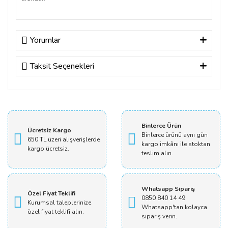
Yorumlar
Taksit Seçenekleri
Bu ürüne ilk yorumu siz yapın!
Yorum Yaz
Binlerce Ürün
Ücretsiz Kargo
Binlerce ürünü aynı gün
650 TL üzeri alışverişlerde
kargo imkânı ile stoktan
kargo ücretsiz.
teslim alın.
Whatsapp Sipariş
Özel Fiyat Teklifi
0850 840 14 49
Kurumsal taleplerinize
Whatsapp'tan kolayca
özel fiyat teklifi alın.
sipariş verin.