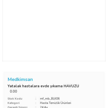
Medkimsan
Yatalak hastalara evde yıkama HAVUZU
0.00
Stok Kodu
mf_mb_BLK06
Kategori
Hasta Temizlik Ürünleri
Garanti Süresi
24 Ay