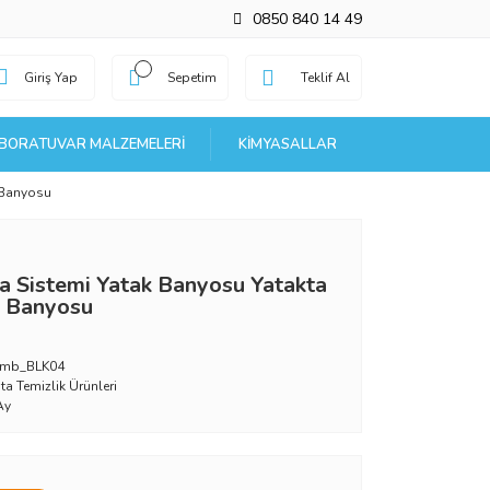
0850 840 14 49
Giriş Yap
Sepetim
Teklif Al
BORATUVAR MALZEMELERI
KIMYASALLAR
 Banyosu
a Sistemi Yatak Banyosu Yatakta
a Banyosu
_mb_BLK04
ta Temizlik Ürünleri
Ay