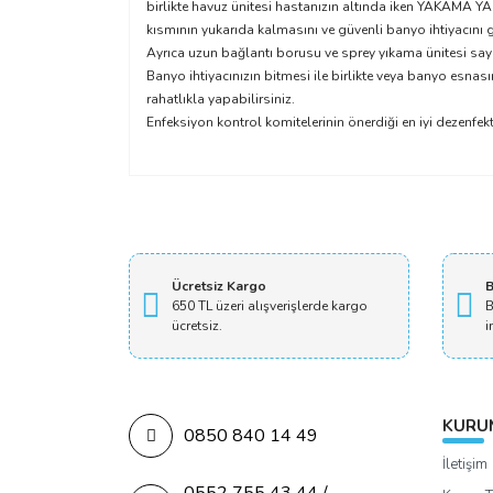
birlikte havuz ünitesi hastanızın altında iken YAKAMA Y
kısmının yukarıda kalmasını ve güvenli banyo ihtiyacını 
Ayrıca uzun bağlantı borusu ve sprey yıkama ünitesi saye
Banyo ihtiyacınızın bitmesi ile birlikte veya banyo esn
rahatlıkla yapabilirsiniz.
Enfeksiyon kontrol komitelerinin önerdiği en iyi dezenfek
Ücretsiz Kargo
B
650 TL üzeri alışverişlerde kargo
B
ücretsiz.
i
KURU
0850 840 14 49
İletişim