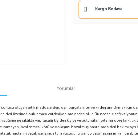
Kargo Bedava
Yorumlar
sonucu oluşan artık maddelerden, deri parçaları, ter ve kirden arındırmak için de
rın deri üzerinde bulunması enfeksiyonlara neden olur. Bu nedenle enfeksiyonun 
emizliğinin ne sıklıkla yapılacağı kişiden kişiye ve bulunulan ortama göre farklılık
asını tutamayan, beslenmesi kötü ve dolaşımı bozulmuş hastalarda deri bakımı ayrı 
a yatalak hastanın yatak içerisinde tüm vucudunu banyo yapmasına imkan verebilen