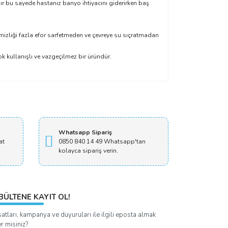
r bu sayede hastanız banyo ihtiyacını giderirken baş
mizliği fazla efor sarfetmeden ve çevreye su sıçratmadan
k kullanışlı ve vazgeçilmez bir üründür.
Whatsapp Sipariş
at
0850 840 14 49 Whatsapp'tan
kolayca sipariş verin.
BÜLTENE KAYIT OL!
satları, kampanya ve duyuruları ile ilgili eposta almak
er misiniz?