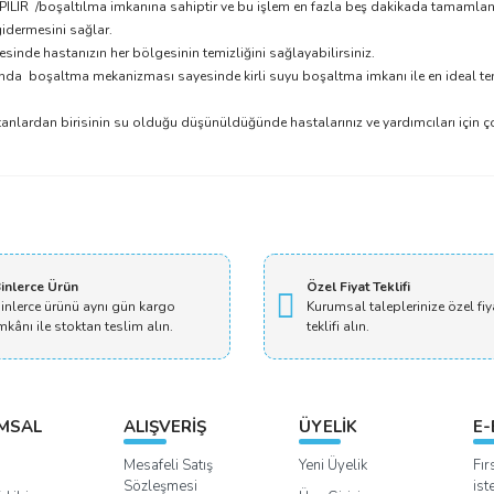
APILIR /boşaltılma imkanına sahiptir ve bu işlem en fazla beş dakikada tamamlanı
gidermesini sağlar.
sinde hastanızın her bölgesinin temizliğini sağlayabilirsiniz.
asında boşaltma mekanizması sayesinde kirli suyu boşaltma imkanı ile en ideal te
tanlardan birisinin su olduğu düşünüldüğünde hastalarınız ve yardımcıları için ço
Bu ürüne ilk yorumu siz yapın!
Yorum Yaz
inlerce Ürün
Özel Fiyat Teklifi
inlerce ürünü aynı gün kargo
Kurumsal taleplerinize özel fiy
mkânı ile stoktan teslim alın.
teklifi alın.
MSAL
ALIŞVERİŞ
ÜYELİK
E-
Mesafeli Satış
Yeni Üyelik
Fır
Sözleşmesi
ist