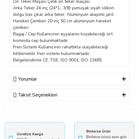
Ön Teker Maşası Çelik ön teker maşası
Arka Teker 24 inç (24*1- 3/8) yumuşak siyah silikon
dolgu bas çıkar arka teker. Alüminyum alaşımlı jant.
Hareket Çemberi 20 inç 50 cm alüminyum hareket
çemberi
Bagaj / Cep Kullanıcının eşyalarını koyabileceği sırt
kısmında cep bulunmaktadır.
Fren Sistemi Kullanıcının rahatlıkla ulaşabileceği
kilitlenebilir fren sistemi bulunmaktadır.
Belgelendirme CE, TSE, ISO 9001, ISO 13485
Yorumlar
Taksit Seçenekleri
Bu ürüne ilk yorumu siz yapın!
Yorum Yaz
Binlerce Ürün
Ücretsiz Kargo
Binlerce ürünü aynı gün