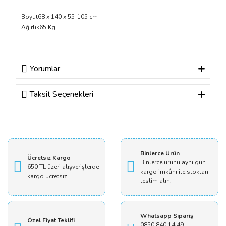
Boyut
68 x 140 x 55-105 cm
Ağırlık
65 Kg
Yorumlar
Taksit Seçenekleri
Bu ürüne ilk yorumu siz yapın!
Yorum Yaz
Binlerce Ürün
Ücretsiz Kargo
Binlerce ürünü aynı gün
650 TL üzeri alışverişlerde
kargo imkânı ile stoktan
kargo ücretsiz.
teslim alın.
Whatsapp Sipariş
Özel Fiyat Teklifi
0850 840 14 49