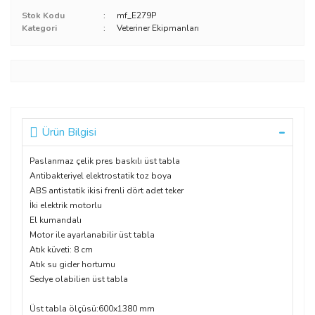
Stok Kodu
mf_E279P
Kategori
Veteriner Ekipmanları
Ürün Bilgisi
Paslanmaz çelik pres baskılı üst tabla
Antibakteriyel elektrostatik toz boya
ABS antistatik ikisi frenli dört adet teker
İki elektrik motorlu
El kumandalı
Motor ile ayarlanabilir üst tabla
Atık küveti: 8 cm
Atık su gider hortumu
Sedye olabilien üst tabla
Üst tabla ölçüsü:600x1380 mm