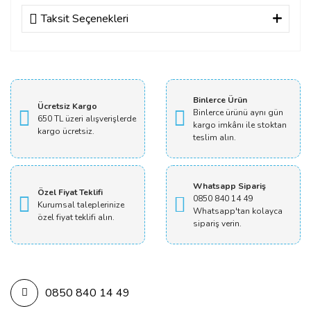
Taksit Seçenekleri
Bu ürüne ilk yorumu siz yapın!
Yorum Yaz
Binlerce Ürün
Ücretsiz Kargo
Binlerce ürünü aynı gün
650 TL üzeri alışverişlerde
kargo imkânı ile stoktan
kargo ücretsiz.
teslim alın.
Whatsapp Sipariş
Özel Fiyat Teklifi
0850 840 14 49
Kurumsal taleplerinize
Whatsapp'tan kolayca
özel fiyat teklifi alın.
sipariş verin.
0850 840 14 49