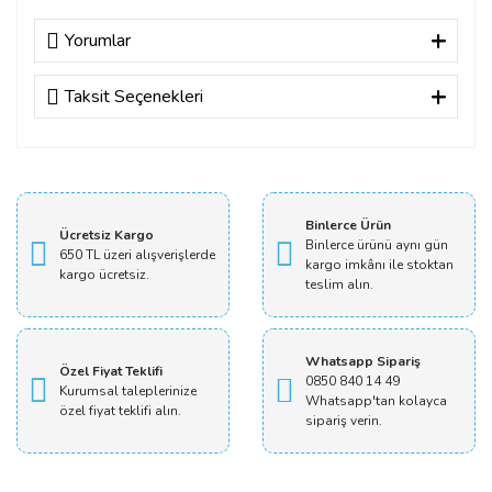
Yorumlar
Taksit Seçenekleri
Bu ürüne ilk yorumu siz yapın!
Yorum Yaz
Binlerce Ürün
Ücretsiz Kargo
Binlerce ürünü aynı gün
650 TL üzeri alışverişlerde
kargo imkânı ile stoktan
kargo ücretsiz.
teslim alın.
Whatsapp Sipariş
Özel Fiyat Teklifi
0850 840 14 49
Kurumsal taleplerinize
Whatsapp'tan kolayca
özel fiyat teklifi alın.
sipariş verin.