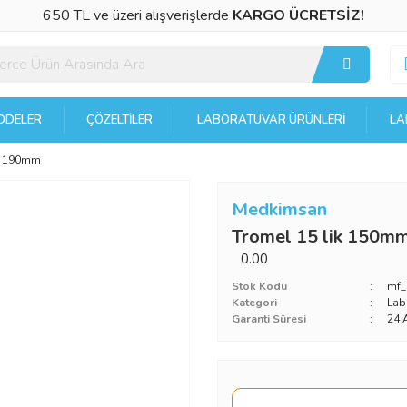
650 TL ve üzeri alışverişlerde
KARGO ÜCRETSİZ!
DELER
ÇÖZELTILER
LABORATUVAR ÜRÜNLERI
LA
 x 190mm
Medkimsan
Tromel 15 lik 150m
0.00
Stok Kodu
mf
Kategori
Lab
Garanti Süresi
24 