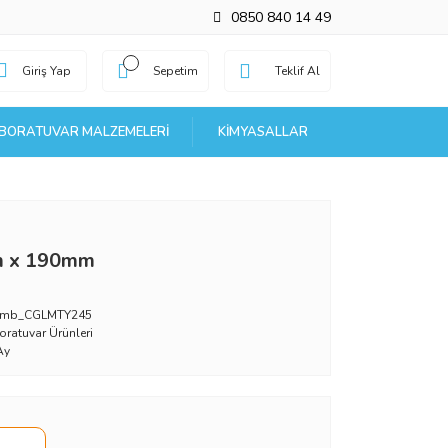
0850 840 14 49
Giriş Yap
Sepetim
Teklif Al
BORATUVAR MALZEMELERI
KIMYASALLAR
m x 190mm
_mb_CGLMTY245
oratuvar Ürünleri
Ay