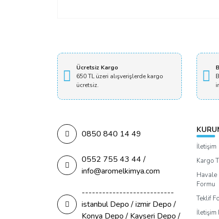
Ücretsiz Kargo
B
650 TL üzeri alışverişlerde kargo
B
ücretsiz.
i
KURU
0850 840 14 49
İletişim
0552 755 43 44 /
Kargo T
info@aromelkimya.com
Havale 
Formu
---------------------------
Teklif 
istanbul Depo / izmir Depo /
İletişi
Konya Depo / Kayseri Depo /