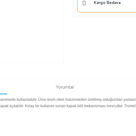
Kargo Bedava
Yorumlar
hanelerde kullanılabilir. Ürün krom nikel malzemeden üretilmiş olduğundan paslanmaz
t kapak açılabilir. Kolay bir kullanım sunan kapak kilit mekanizması mevcuttur. Trom
Bu ürüne ilk yorumu siz yapın!