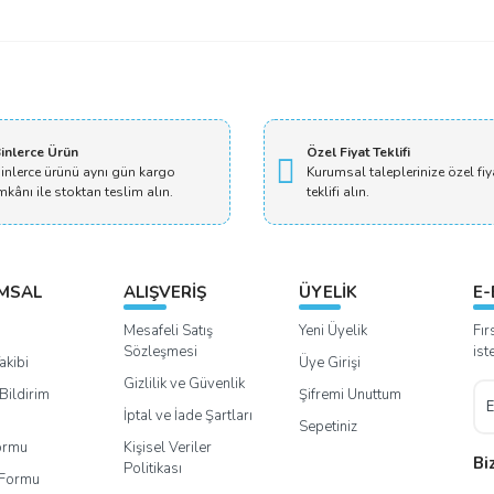
Yorum Yaz
inlerce Ürün
Özel Fiyat Teklifi
inlerce ürünü aynı gün kargo
Kurumsal taleplerinize özel fiy
mkânı ile stoktan teslim alın.
teklifi alın.
MSAL
ALIŞVERİŞ
ÜYELİK
E-
Mesafeli Satış
Yeni Üyelik
Fır
Sözleşmesi
ist
akibi
Üye Girişi
Gizlilik ve Güvenlik
Bildirim
Şifremi Unuttum
İptal ve İade Şartları
Sepetiniz
Formu
Kişisel Veriler
Bi
Politikası
m Formu