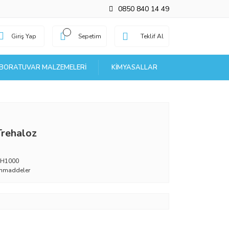
0850 840 14 49
Giriş Yap
Sepetim
Teklif Al
BORATUVAR MALZEMELERI
KIMYASALLAR
Trehaloz
EH1000
mmaddeler