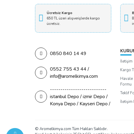
Ücretsiz Kargo
B
650 TL üzeri alışverişlerde kargo
B
ücretsiz.
i
KURU
0850 840 14 49
İletişim
0552 755 43 44 /
Kargo T
info@aromelkimya.com
Havale 
Formu
---------------------------
Teklif 
istanbul Depo / izmir Depo /
İletişi
Konya Depo / Kayseri Depo /
© Aromelkimya.com Tüm Hakları Saklıdır.