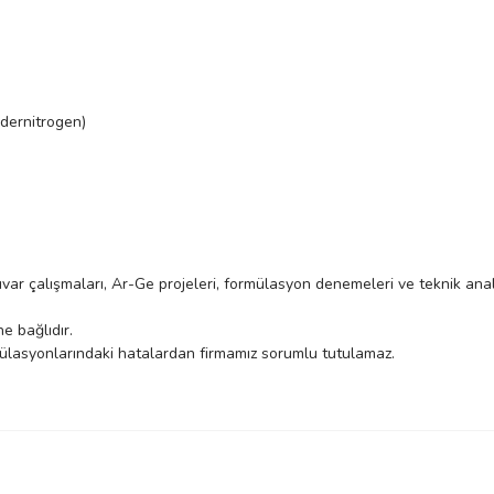
dernitrogen)
var çalışmaları, Ar-Ge projeleri, formülasyon denemeleri ve teknik anali
e bağlıdır.
ülasyonlarındaki hatalardan firmamız sorumlu tutulamaz.
Bu ürüne ilk yorumu siz yapın!