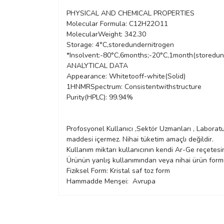
PHYSICAL AND CHEMICAL PROPERTIES
Molecular Formula:
C12H22O11
MolecularWeight:
342.30
Storage:
4°C,storedundernitrogen
*Insolvent:-80°C,6months;-20°C,1month(storedun
ANALYTICAL DATA
Appearance:
Whitetooff-white(Solid)
1HNMRSpectrum:
Consistentwithstructure
Purity(HPLC):
99.94%
Profosyonel Kullanıcı ,Sektör Uzmanları , Laboratu
maddesi içermez. Nihai tüketim amaçlı değildir.
Kullanım miktarı kullanıcının kendi Ar-Ge reçetesin
Ürünün yanlış kullanımından veya nihai ürün form
Fiziksel Form: Kristal saf toz form
Hammadde Menşei: Avrupa