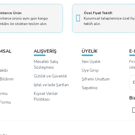
Yorum Yaz
inlerce Ürün
Özel Fiyat Teklifi
inlerce ürünü aynı gün kargo
Kurumsal taleplerinize özel fiy
mkânı ile stoktan teslim alın.
teklifi alın.
MSAL
ALIŞVERİŞ
ÜYELİK
E-
Mesafeli Satış
Yeni Üyelik
Fır
Sözleşmesi
ist
akibi
Üye Girişi
Gizlilik ve Güvenlik
Bildirim
Şifremi Unuttum
İptal ve İade Şartları
Sepetiniz
Formu
Kişisel Veriler
Bi
Politikası
m Formu