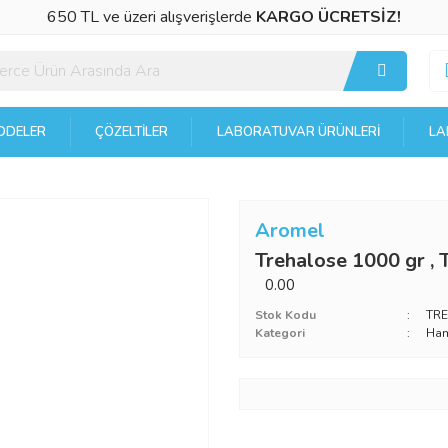
650 TL ve üzeri alışverişlerde
KARGO ÜCRETSİZ!
DELER
ÇÖZELTILER
LABORATUVAR ÜRÜNLERI
LA
Aromel
Trehalose 1000 gr , 
0.00
Stok Kodu
TR
Kategori
Ha