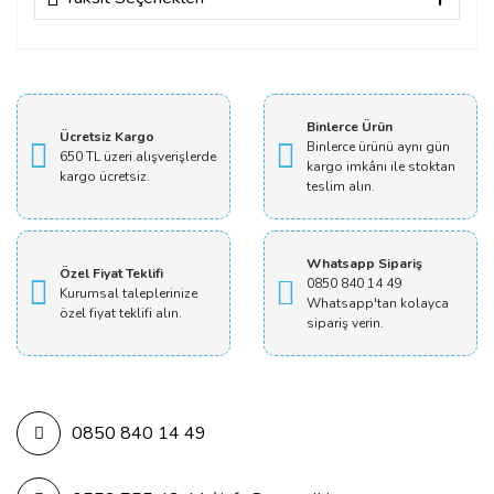
Bu ürüne ilk yorumu siz yapın!
Yorum Yaz
Binlerce Ürün
Ücretsiz Kargo
Binlerce ürünü aynı gün
650 TL üzeri alışverişlerde
kargo imkânı ile stoktan
kargo ücretsiz.
teslim alın.
Whatsapp Sipariş
Özel Fiyat Teklifi
0850 840 14 49
Kurumsal taleplerinize
Whatsapp'tan kolayca
özel fiyat teklifi alın.
sipariş verin.
0850 840 14 49