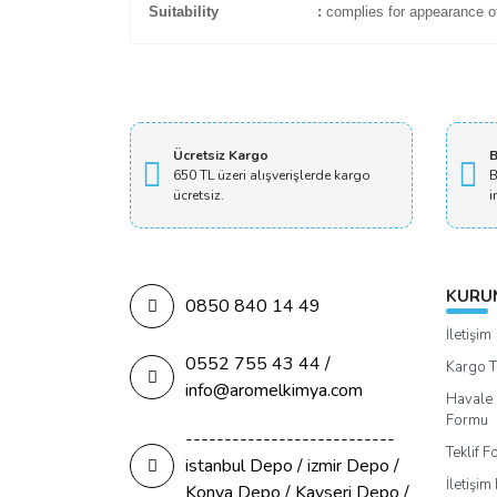
Suitability
:
complies for appearance of
Teşekkürler
Depo ve sevkiyatta bulunan arkadaşlar
Ücretsiz Kargo
B
650 TL üzeri alışverişlerde kargo
B
ücretsiz.
S... G... | 11/11/2021
i
Yorum Yaz
KURU
0850 840 14 49
İletişim
0552 755 43 44 /
Kargo T
info@aromelkimya.com
Havale 
Formu
---------------------------
Teklif 
istanbul Depo / izmir Depo /
İletişi
Konya Depo / Kayseri Depo /