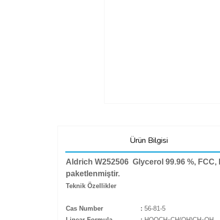
Ürün Bilgisi
Aldrich W252506 Glycerol 99.96 %, FCC, 
paketlenmiştir.
Teknik Özellikler
Cas Number
:
56-81-5
Linear Formula
:
HOOCH
CH(OH)CH
OH