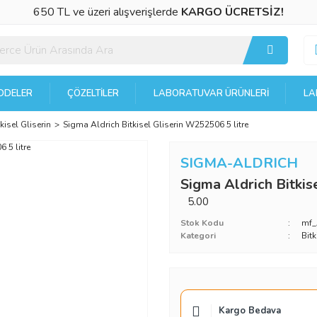
650 TL ve üzeri alışverişlerde
KARGO ÜCRETSİZ!
DELER
ÇÖZELTILER
LABORATUVAR ÜRÜNLERI
LA
tkisel Gliserin
Sigma Aldrich Bitkisel Gliserin W252506 5 litre
SIGMA-ALDRICH
Sigma Aldrich Bitkis
5.00
Stok Kodu
mf
Kategori
Bitk
Kargo Bedava