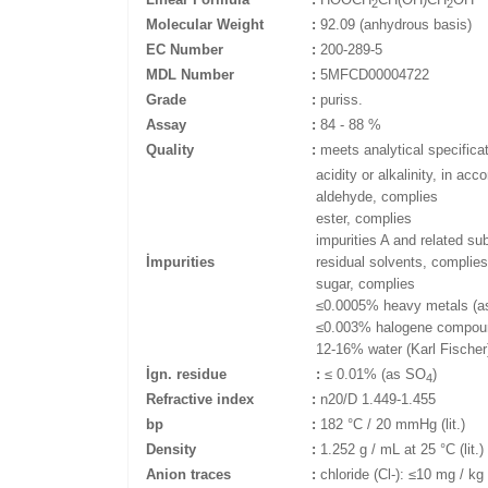
2
2
Molecular Weight
:
92.09 (anhydrous basis)
EC Number
:
200-289-5
MDL Number
:
5MFCD00004722
Grade
:
puriss.
Assay
:
84 - 88 %
Quality
:
meets analytical specifica
acidity or alkalinity, in acc
aldehyde, complies
ester, complies
impurities A and related s
İmpurities
residual solvents, complies
sugar, complies
≤0.0005% heavy metals (a
≤0.003% halogene compoun
12-16% water (Karl Fischer
İgn. residue
:
≤ 0.01% (as S
O
)
4
Refractive index
:
n20/D 1.449-1.455
bp
:
182 °C / 20 mmHg (lit.)
Density
:
1.252 g / mL at 25 °C (lit.)
Anion traces
:
chloride (Cl-): ≤10 mg / kg