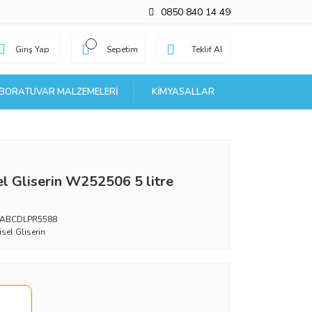
0850 840 14 49
Giriş Yap
Sepetim
Teklif Al
BORATUVAR MALZEMELERI
KIMYASALLAR
el Gliserin W252506 5 litre
_ABCDLPR5588
isel Gliserin