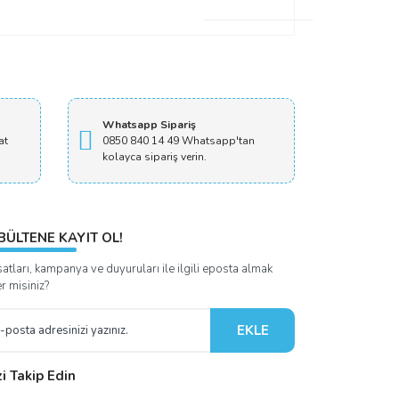
an elime ulaştı.
Whatsapp Sipariş
at
0850 840 14 49 Whatsapp'tan
kolayca sipariş verin.
BÜLTENE KAYIT OL!
satları, kampanya ve duyuruları ile ilgili eposta almak
er misiniz?
EKLE
zi Takip Edin