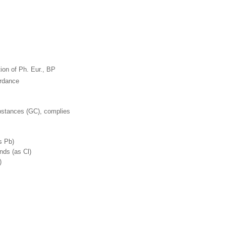
tion of Ph. Eur., BP
ordance
ubstances (GC), complies
s Pb)
ds (as Cl)
)