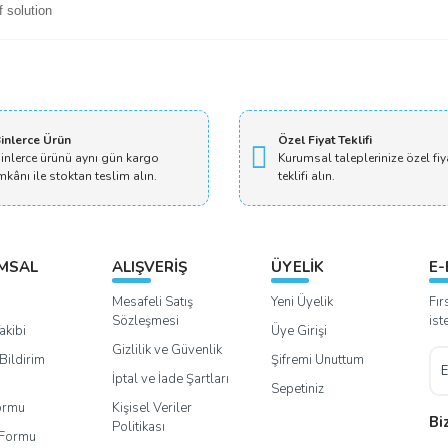
 solution
a çalışmalarından dolayı teşekkür ederim. Siparişim 24 saati doldurmad
inlerce Ürün
Özel Fiyat Teklifi
inlerce ürünü aynı gün kargo
Kurumsal taleplerinize özel fiy
mkânı ile stoktan teslim alın.
teklifi alın.
MSAL
ALIŞVERİŞ
ÜYELİK
E-
Mesafeli Satış
Yeni Üyelik
Fır
Sözleşmesi
ist
akibi
Üye Girişi
Gizlilik ve Güvenlik
Bildirim
Şifremi Unuttum
İptal ve İade Şartları
Sepetiniz
Formu
Kişisel Veriler
Bi
Politikası
m Formu