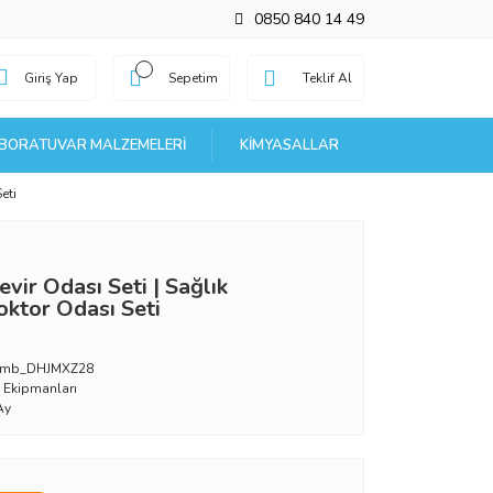
0850 840 14 49
Giriş Yap
Sepetim
Teklif Al
BORATUVAR MALZEMELERI
KIMYASALLAR
eti
evir Odası Seti | Sağlık
oktor Odası Seti
_mb_DHJMXZ28
l Ekipmanları
Ay