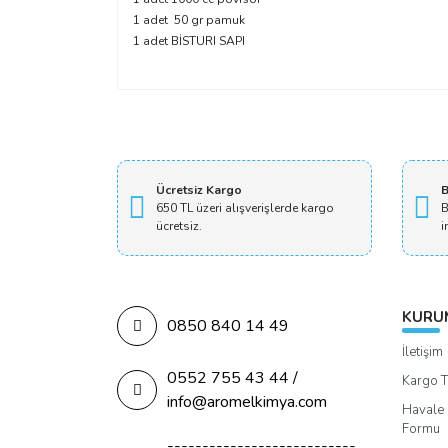
1 adet 50 gr pamuk
1 adet BİSTURI SAPI
Ücretsiz Kargo
B
650 TL üzeri alışverişlerde kargo
B
ücretsiz.
i
KURU
0850 840 14 49
İletişim
0552 755 43 44 /
Kargo T
info@aromelkimya.com
Havale 
Formu
---------------------------