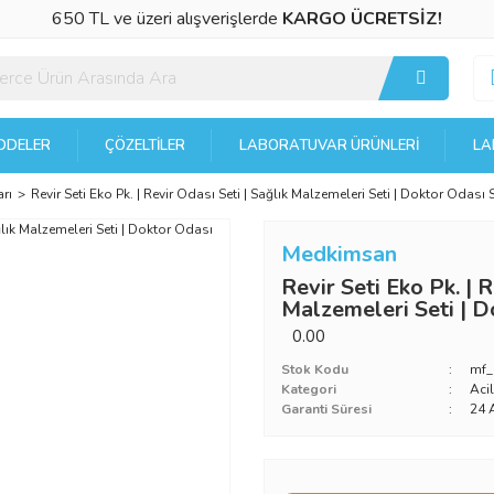
650 TL ve üzeri alışverişlerde
KARGO ÜCRETSİZ!
DELER
ÇÖZELTILER
LABORATUVAR ÜRÜNLERI
LA
rı
Revir Seti Eko Pk. | Revir Odası Seti | Sağlık Malzemeleri Seti | Doktor Odası S
Medkimsan
Revir Seti Eko Pk. | R
Malzemeleri Seti | D
0.00
Stok Kodu
mf
Kategori
Aci
Garanti Süresi
24 