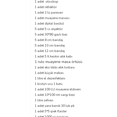
1 adet otoskop
1 adet reflektör
1 adet 3 lü paravan
1 adet muayene masası
1 adet dijital baskül
5 adet 5 cc enjektör
5 adet 30*80 gazlı bez
5 adet 8 cm bandaj
5 adet 10 cm bandaj
5 adet 12 cm bandaj
1 adet 5 lt keskin atık kabı
1 rulo muayene masa örtüsü
1 adet eko tıbbi atık torbası
1 adet küçük makas
1 litre el dezenfektanı
1 bistüri ucu 1 kutu
1 adet 100 LU muayene eldiveni
1 adet 10*100 mt sargı bezi
1 litre zefiran
1 adet yara bandı 30 luk pk
1 adet 5*5 ipek flaster
1 adet 1000 cc povisor