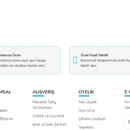
Bu ürüne ilk yorumu siz yapın!
Yorum Yaz
inlerce Ürün
Özel Fiyat Teklifi
inlerce ürünü aynı gün kargo
Kurumsal taleplerinize özel fiy
mkânı ile stoktan teslim alın.
teklifi alın.
MSAL
ALIŞVERİŞ
ÜYELİK
E-
Mesafeli Satış
Yeni Üyelik
Fır
Sözleşmesi
ist
akibi
Üye Girişi
Gizlilik ve Güvenlik
Bildirim
Şifremi Unuttum
İptal ve İade Şartları
Sepetiniz