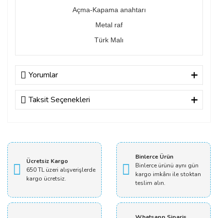
Açma-Kapama anahtarı
Metal raf
Türk Malı
Yorumlar
Taksit Seçenekleri
Bu ürüne ilk yorumu siz yapın!
Yorum Yaz
Binlerce Ürün
Ücretsiz Kargo
Binlerce ürünü aynı gün
650 TL üzeri alışverişlerde
kargo imkânı ile stoktan
kargo ücretsiz.
teslim alın.
Whatsapp Sipariş