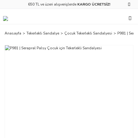
650 TL ve üzeri alışverişlerde
KARGO ÜCRETSİZ!
Anasayfa
Tekerlekli Sandalye
Çocuk Tekerlekli Sandalyesi
P981 | Serap