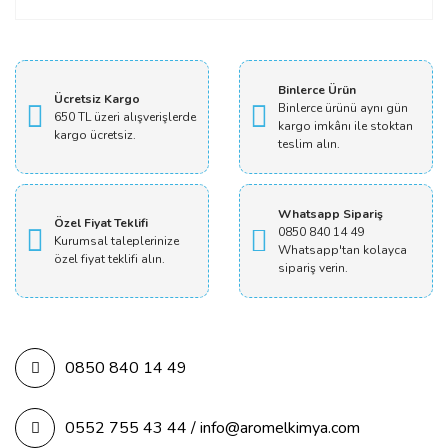
Yorum Yaz
Binlerce Ürün
Ücretsiz Kargo
Binlerce ürünü aynı gün
650 TL üzeri alışverişlerde
kargo imkânı ile stoktan
kargo ücretsiz.
teslim alın.
Whatsapp Sipariş
Özel Fiyat Teklifi
0850 840 14 49
Kurumsal taleplerinize
Whatsapp'tan kolayca
özel fiyat teklifi alın.
sipariş verin.
0850 840 14 49
0552 755 43 44 / info@aromelkimya.com