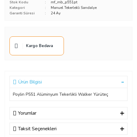
Stok Kodu
mf_mb_p551pt
Kategori
Manuel Tekerlekli Sandalye
Garanti Süresi
24 Ay
Kargo Bedava
Ürün Bilgisi
Poylin P551 Alüminyum Tekerlikli Walker Yürüteç
Yorumlar
Taksit Seçenekleri
Bu ürüne ilk yorumu siz yapın!