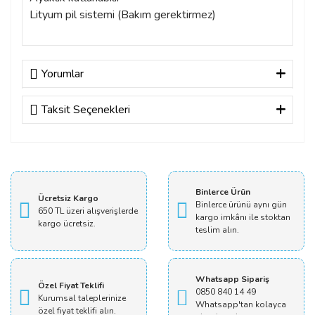
Lityum pil sistemi (Bakım gerektirmez)
Yorumlar
Taksit Seçenekleri
Bu ürüne ilk yorumu siz yapın!
Yorum Yaz
Binlerce Ürün
Ücretsiz Kargo
Binlerce ürünü aynı gün
650 TL üzeri alışverişlerde
kargo imkânı ile stoktan
kargo ücretsiz.
teslim alın.
Whatsapp Sipariş
Özel Fiyat Teklifi
0850 840 14 49
Kurumsal taleplerinize
Whatsapp'tan kolayca
özel fiyat teklifi alın.