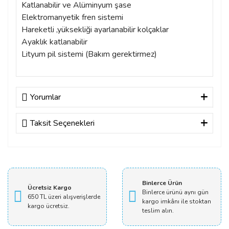
Katlanabilir ve Alüminyum şase
Elektromanyetik fren sistemi
Hareketli ,yüksekliği ayarlanabilir kolçaklar
Ayaklık katlanabilir
Lityum pil sistemi (Bakım gerektirmez)
Yorumlar
Taksit Seçenekleri
Bu ürüne ilk yorumu siz yapın!
Yorum Yaz
Binlerce Ürün
Ücretsiz Kargo
Binlerce ürünü aynı gün
650 TL üzeri alışverişlerde
kargo imkânı ile stoktan
kargo ücretsiz.
teslim alın.