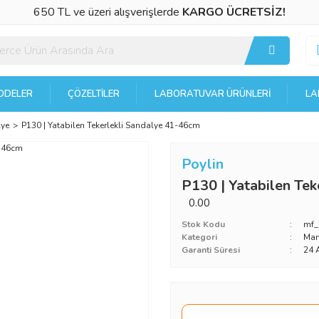
650 TL ve üzeri alışverişlerde
KARGO ÜCRETSİZ!
DELER
ÇÖZELTILER
LABORATUVAR ÜRÜNLERI
LA
lye
P130 | Yatabilen Tekerlekli Sandalye 41-46cm
Poylin
P130 | Yatabilen Te
0.00
Stok Kodu
mf_
Kategori
Man
Garanti Süresi
24 