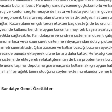
piyasada bulunan basit Parapleji sandalyelerine güçlü,konforlu ve kali
uş ve konfor sergilemesiyle de hasta ve hasta yakınlarının güveni
de ergonomik tasarlanmış olan oturma ve sırtlık bölgesi hastanın u
ağlar. Kullanıcıların en çok tercih ettikleri baş desteği de bu ürünün 
ayesinde kullanıcı kendine uygun konumlanmayı tek başına ayarlayabil
aylıkla sağlayabilir. Kan dolaşımı ve sindirim sisteminin düzenli çalı
nıcının kısa veya uzun süreli dinlenme ihtiyaçlarından dolayı pisto
zmeti sunmaktadır. Çıkartılabilen ve kalkar özelliği bulunan ayaklık 
ürecinde bunuda ekleyerek ürüne bir artı daha kattık. Refakatçi k
en sistemi de ekleyerek refakatçilerimizin de bazı problemlerini bu
inde ürünü taşıma, depolama gibi amaçlarda kullanmak için uygun 
hafif bir ağırlık birimi olduğunu söylemekte mümkündür ve her ku
i Sandalye Genel Özellikler