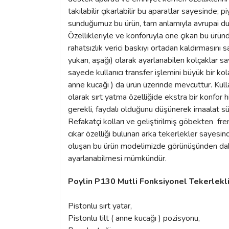
takılabilir çıkarlabilir bu aparatlar sayesinde; 
sunduğumuz bu ürün, tam anlamıyla avrupai dur
Özellikleriyle ve konforuyla öne çıkan bu ürün
rahatsızlık verici baskıyı ortadan kaldırmasını s
yukarı, aşağı) olarak ayarlanabilen kolçaklar s
sayede kullanıcı transfer işlemini büyük bir kol
anne kucağı ) da ürün üzerinde mevcuttur. Kulla
olarak sırt yatma özelliğide ekstra bir konfor hi
gerekli, faydalı olduğunu düşünerek imaalat s
Refakatçi kolları ve geliştirilmiş göbekten fr
cıkar özelliği bulunan arka tekerlekler sayes
oluşan bu ürün modelimizde görünüşünden daha 
ayarlanabilmesi mümkündür.
Poylin P130 Mutli Fonksiyonel Tekerlekl
Pistonlu sırt yatar,
Pistonlu tilt ( anne kucağı ) pozisyonu,