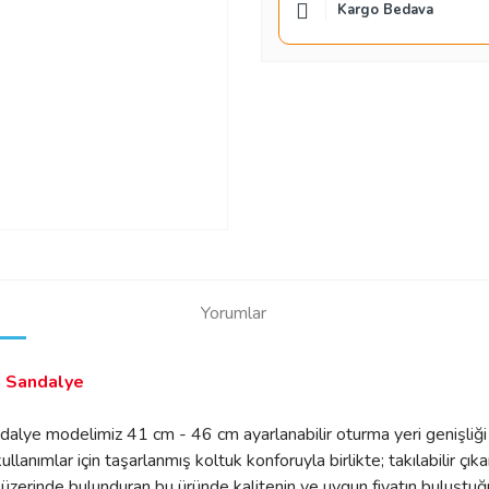
Kargo Bedava
Yorumlar
i Sandalye
lye modelimiz 41 cm - 46 cm ayarlanabilir oturma yeri genişliği se
kullanımlar için taşarlanmış koltuk konforuyla birlikte; takılabilir çıka
 üzerinde bulunduran bu üründe kalitenin ve uygun fiyatın buluştuğ