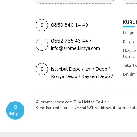
KURU
0850 840 14 49
İletişim
0552 755 43 44 /
Kargo T
info@aromelkimya.com
Havale 
Formu
---------------------------
Teklif 
istanbul Depo / izmir Depo /
İletişi
Konya Depo / Kayseri Depo /
© Aromelkimya.com Tüm Hakları Saklıdır.
Kredi kartı bilgileriniz 256bit SSL sertifikası ile korunmakt
İletişim