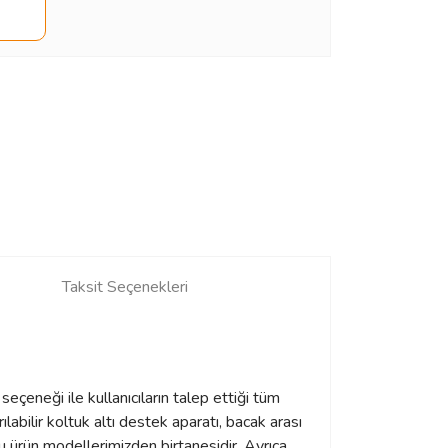
Taksit Seçenekleri
çeneği ile kullanıcıların talep ettiği tüm
rılabilir koltuk altı destek aparatı, bacak arası
u ürün modellerimizden birtanesidir. Ayrıca