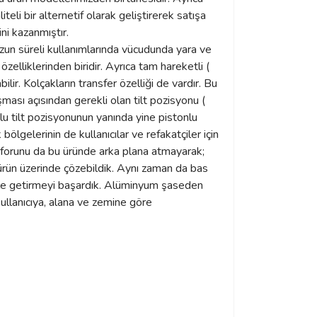
teli bir alternetif olarak geliştirerek satışa
ni kazanmıştır.
zun süreli kullanımlarında vücudunda yara ve
özelliklerinden biridir. Ayrıca tam hareketli (
ir. Kolçakların transfer özelliği de vardır. Bu
şması açısından gerekli olan tilt pozisyonu (
nlu tilt pozisyonunun yanında yine pistonlu
bölgelerinin de kullanıcılar ve refakatçiler için
onforunu da bu üründe arka plana atmayarak;
 ürün üzerinde çözebildik. Aynı zaman da bas
hale getirmeyi başardık. Alüminyum şaseden
llanıcıya, alana ve zemine göre