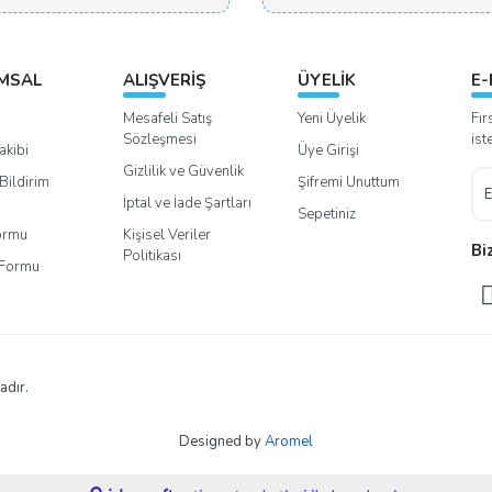
MSAL
ALIŞVERİŞ
ÜYELİK
E-
Mesafeli Satış
Yeni Üyelik
Fır
Sözleşmesi
ist
akibi
Üye Girişi
Gizlilik ve Güvenlik
Bildirim
Şifremi Unuttum
İptal ve İade Şartları
Sepetiniz
Formu
Kişisel Veriler
Bi
Politikası
m Formu
adır.
Designed by
Aromel