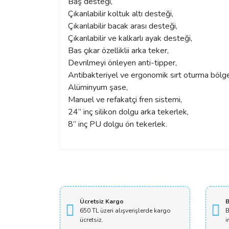
Baş desteği,
Çıkarılabilir koltuk altı desteği,
Çıkarılabilir bacak arası desteği,
Çıkarılabilir ve kalkarlı ayak desteği,
Bas çıkar özelliklii arka teker,
Devrilmeyi önleyen anti-tipper,
Antibakteriyel ve ergonomik sırt oturma bölge
Alüminyum şase,
Manuel ve refakatçi fren sistemi,
24” inç silikon dolgu arka tekerlek,
8” inç PU dolgu ön tekerlek.
Ücretsiz Kargo
B
650 TL üzeri alışverişlerde kargo
B
ücretsiz.
i