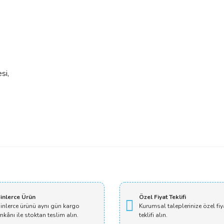
si,
Bu ürüne ilk yorumu siz yapın!
Yorum Yaz
inlerce Ürün
Özel Fiyat Teklifi
inlerce ürünü aynı gün kargo
Kurumsal taleplerinize özel fiy
mkânı ile stoktan teslim alın.
teklifi alın.