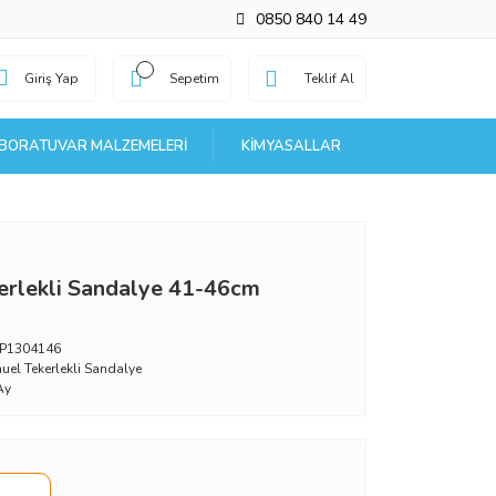
0850 840 14 49
Giriş Yap
Sepetim
Teklif Al
BORATUVAR MALZEMELERI
KIMYASALLAR
kerlekli Sandalye 41-46cm
P1304146
uel Tekerlekli Sandalye
Ay