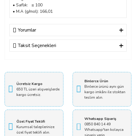
• Saflık: ≤ 100
• M.A (g/mol): 166,01
Yorumlar
Taksit Seçenekleri
Bu ürüne ilk yorumu siz yapın!
Yorum Yaz
Binlerce Ürün
Ücretsiz Kargo
Binlerce ürünü aynı gün
650 TL üzeri alışverişlerde
kargo imkânı ile stoktan
kargo ücretsiz.
teslim alın.
Whatsapp Sipariş
Özel Fiyat Teklifi
0850 840 14 49
Kurumsal taleplerinize
Whatsapp'tan kolayca
özel fiyat teklifi alın.
sipariş verin.